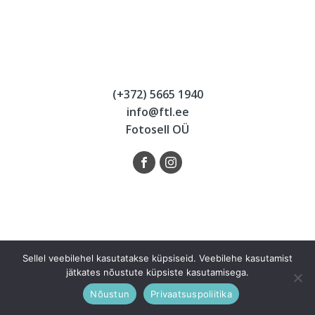
(+372) 5665 1940
info@ftl.ee
Fotosell OÜ
Sellel veebilehel kasutatakse küpsiseid. Veebilehe kasutamist
jätkates nõustute küpsiste kasutamisega.
Nõustun
Privaatsuspoliitika